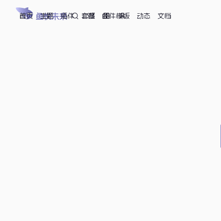
首页
鱼悦未来
主题
插件
套餐
邮件模版
动态
文档