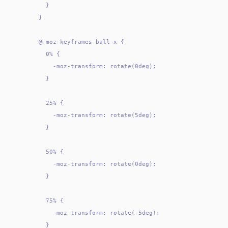
    }

  }

  @-moz-keyframes ball-x {

    0% {

      -moz-transform: rotate(0deg);

    }

    25% {

      -moz-transform: rotate(5deg);

    }

    50% {

      -moz-transform: rotate(0deg);

    }

    75% {

      -moz-transform: rotate(-5deg);

    }
