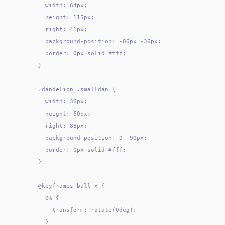
    width: 64px;

    height: 115px;

    right: 41px;

    background-position: -86px -36px;

    border: 0px solid #fff;

  }

  .dandelion .smalldan {

    width: 36px;

    height: 60px;

    right: 88px;

    background-position: 0 -90px;

    border: 0px solid #fff;

  }

  @keyframes ball-x {

    0% {

      transform: rotate(0deg);

    }
