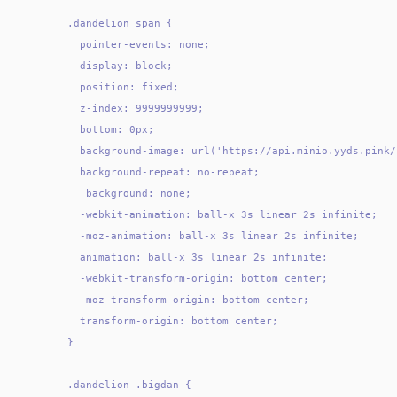
  .dandelion span {

    pointer-events: none;

    display: block;

    position: fixed;

    z-index: 9999999999;

    bottom: 0px;

    background-image: url('https://api.minio.yyds.pink/
    background-repeat: no-repeat;

    _background: none;

    -webkit-animation: ball-x 3s linear 2s infinite;

    -moz-animation: ball-x 3s linear 2s infinite;

    animation: ball-x 3s linear 2s infinite;

    -webkit-transform-origin: bottom center;

    -moz-transform-origin: bottom center;

    transform-origin: bottom center;

  }

  .dandelion .bigdan {
