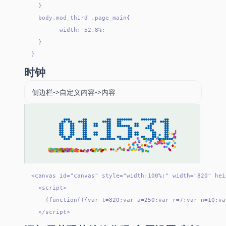
  }

  body.mod_third .page_main{

        width: 52.8%;

  }

时钟
侧边栏->自定义内容->内容
<canvas id="canvas" style="width:100%;" width="820" hei
  <script>

    (function(){var t=820;var a=250;var r=7;var n=10;va