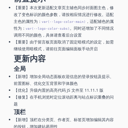
【重要】本次更新适配文章页主辅色同步封面图主色，修
改了变色标识的颜色参数，请按相应情况进行修改。适配
主色的属性为：
，适配辅色的属
var(--logo-color-main)
性为：
。同时还增加了不同情况
var(--logo-color-subs)
调用不同的颜色，具体请查看后台设置
【重要】由于留言板页面取消了固定暗模式的设定，如需
继续使用暗模式，请前往页面编辑面板手动开启
更新内容
全局
【新增】增加全局动态面板欢迎信息的登录按钮及提示、
前置图标、优化交互背景和字体颜色
【优化】升级内置的高亮代码 JS 文件至 11.11.1 版
【修复】在手机浏览时定位滚动距离与站点标识重叠的问
题
顶栏
【新增】顶栏在分类页、作者页、标签页增加编辑其内容
的按钮，增加建站易用性