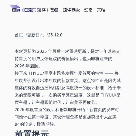
首页
鱼悦未来
主题
插件
套餐
邮件模版
动态
文档
首页
更新日志
25.12.0
本次更新为 2025 年最后一次重磅更新，是对一年以来支
持星度的用户反馈建议的价值输出，也为即将迎来的
2026 年启航。
接下来 THYUU/星度主题将发挥年度首页的特性 —— 每
年度都会设计出本年度的新款首页。这点特性正是因为其
整体的有效自适应风格以及高度统一的设计标准，给予未
来的无限可能，一次购买享繁星温度。这就是 THYUU/星
度主题，让主题跟随时代，让审美不再疲劳。
2026 年度首页的设计和创新即将开始！新首页的发布时
间预计在第一季度，其设计理念将是更加突出个人品牌
IP 的设定，敬请期待。
前置提示